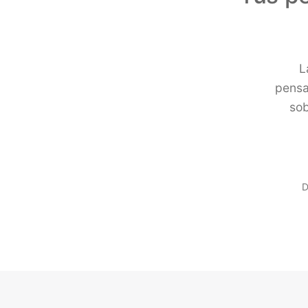
L
pensa
sob
D