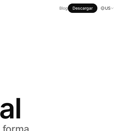
Blog
Descargar
US
al
 forma